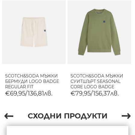
SCOTCH&SODA МЪЖКИ
SCOTCH&SODA МЪЖКИ
БЕРМУДИ LOGO BADGE
СУИТШЪРТ SEASONAL
REGULAR FIT
CORE LOGO BADGE
SWEATSHORTS - EGGNOG
REGULAR FIT - OIL GREEN
€69,95/136,81лв.
€79,95/156,37лв.
СХОДНИ ПРОДУКТИ