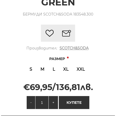
GREEN
БЕРМУДИ SCOTCH&SODA 183548.300
Производител:
SCOTCH&SODA
*
РАЗМЕР
S
M
L
XL
XXL
€69,95/136,81лв.
-
+
КУПЕТЕ