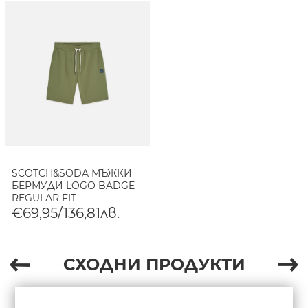
SCOTCH&SODA МЪЖКИ
БЕРМУДИ LOGO BADGE
REGULAR FIT
SWEATSHORTS - OIL
€69,95/136,81лв.
GREEN
СХОДНИ ПРОДУКТИ