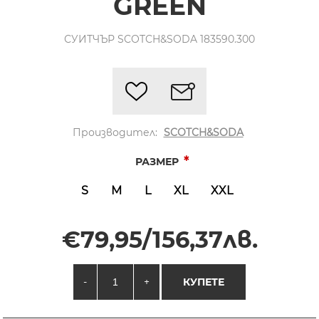
GREEN
СУИТЧЪР SCOTCH&SODA 183590.300
Производител:
SCOTCH&SODA
*
РАЗМЕР
S
M
L
XL
XXL
€79,95/156,37лв.
-
+
КУПЕТЕ