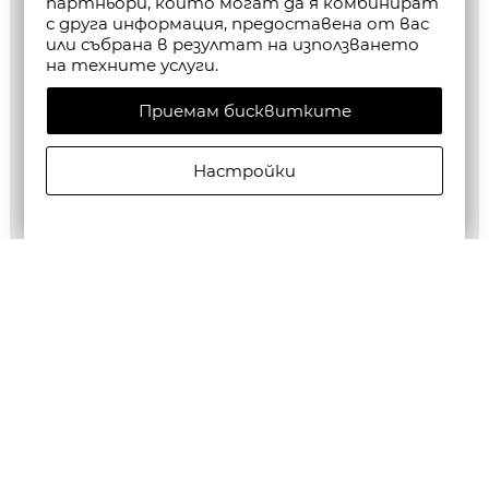
партньори, които могат да я комбинират
с друга информация, предоставена от вас
или събрана в резултат на използването
на техните услуги.
Приемам бисквитките
Настройки
ALLSAINTS МЪЖКА ЧАНТА FALCON NS POUCH BLACK
€195,00/381,39лв.