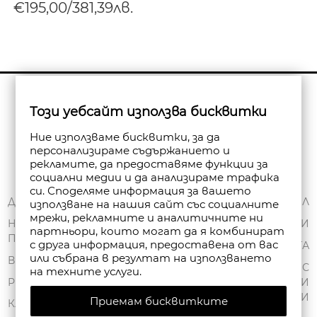
€195,00/381,39лв.
Бюлетин
Този уебсайт използва бисквитки
Абониране
Ние използваме бисквитки, за да
персонализираме съдържанието и
рекламите, да предоставяме функции за
социални медии и да анализираме трафика
си. Споделяме информация за вашето
ЗА НАС
ДОСТАВКА
МОЯТ ПРОФИЛ
използване на нашия сайт със социалните
мрежи, рекламните и аналитичните ни
ОБЩИ УСЛОВИЯ
НАЧИНИ НА
ПОРЪЧКИ
партньори, които могат да я комбинират
ПЛАЩАНЕ
ПОЛИТИКА ЗА
с друга информация, предоставена от вас
ЧАНТА
или събрана в резултат на използването
ПОВЕРИТЕЛНОСТ
ВРЪЩАНЕ
СПИСЪК С
на техните услуги.
FAN POINT CLUB
РЕКЛАМАЦИИ
ЖЕЛАНИ
ПРОДУКТИ
Приемам бисквитките
МАГАЗИНИ
КАРТА НА САЙТА