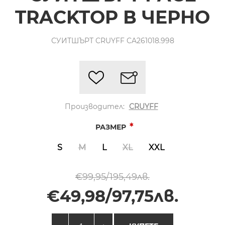
TRACKTOP В ЧЕРНО
СУИТШЪРТ CRUYFF CA261018.998
Производител:
CRUYFF
*
РАЗМЕР
S
M
L
XL
XXL
€99,95/195,49лв.
€49,98/97,75лв.