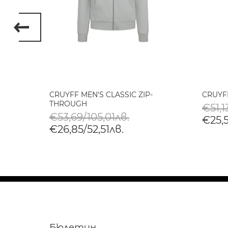
ЪРТ
CRUYFF MEN'S CLASSIC ZIP-
CRUYF
SHED
THROUGH
€51,1
€53,69/105,01лв.
€25,5
€26,85/52,51лв.
Бюлетин