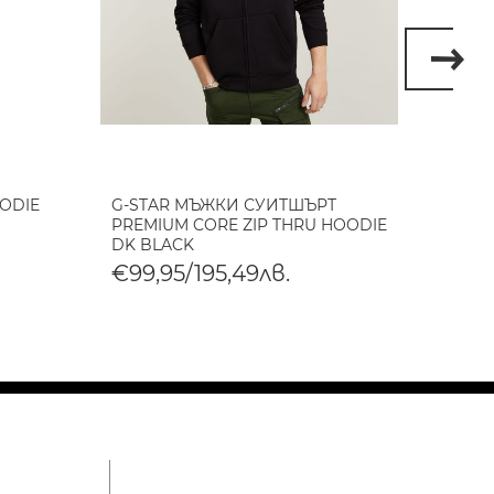
OODIE
G-STAR МЪЖКИ СУИТШЪРТ
SCOTC
PREMIUM CORE ZIP THRU HOODIE
CROSS
DK BLACK
€130
€99,95/195,49лв.