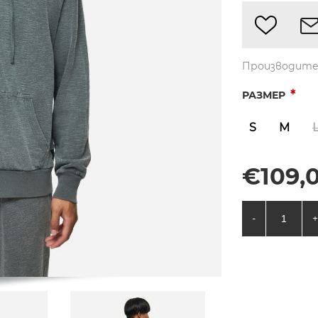
Производите
*
РАЗМЕР
S
M
€109,0
-
+