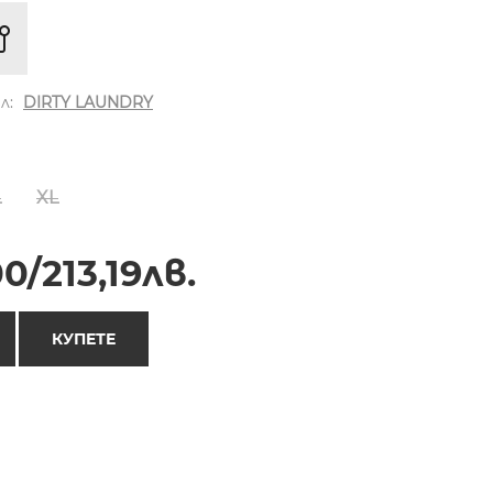
л:
DIRTY LAUNDRY
L
XL
0/213,19лв.
КУПЕТЕ