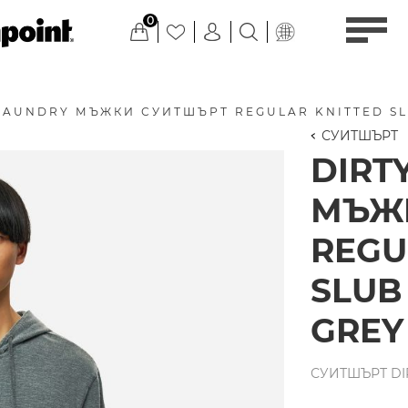
0
LAUNDRY МЪЖКИ СУИТШЪРТ REGULAR KNITTED SL
СУИТШЪРТ
DIRT
МЪЖ
REGU
SLUB
GREY
СУИТШЪРТ DIR