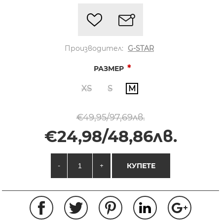
Производител:
G-STAR
*
РАЗМЕР
XS
S
M
€49,95/97,69лв.
€24,98/48,86лв.
-
+
КУПЕТЕ