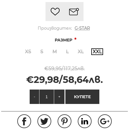
Производител:
G-STAR
*
РАЗМЕР
XS
S
M
L
XL
XXL
€59,95/117,25лв.
€29,98/58,64лв.
-
+
КУПЕТЕ