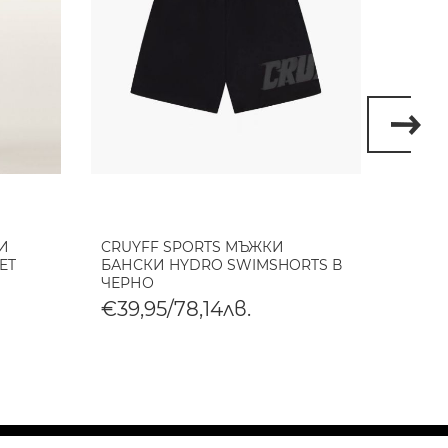
И
CRUYFF SPORTS МЪЖКИ
CRUY
ET
БАНСКИ HYDRO SWIMSHORTS В
BOXS
ЧЕРНО
€69,
€39,95/78,14лв.