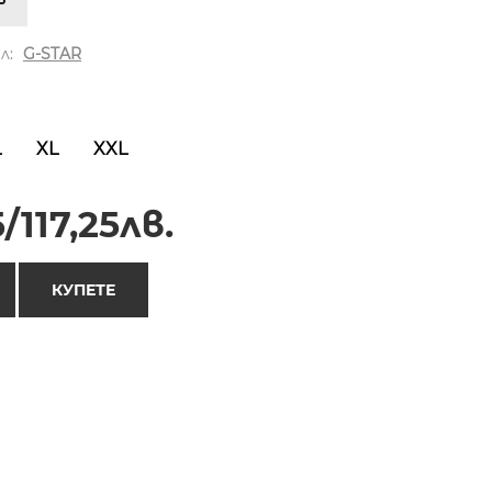
л:
G-STAR
L
XL
XXL
/117,25лв.
КУПЕТЕ