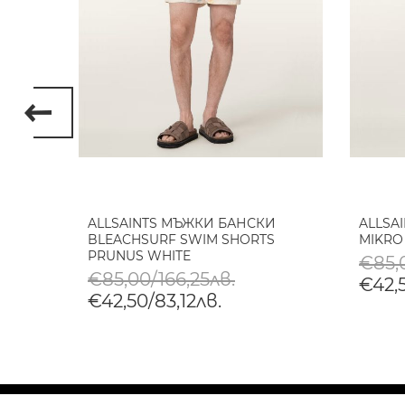
АНСКИ
ALLSAINTS МЪЖКИ БАНСКИ
ALLSA
VE
BLEACHSURF SWIM SHORTS
MIKRO
PRUNUS WHITE
€85,0
€85,00/166,25лв.
€42,5
€42,50/83,12лв.