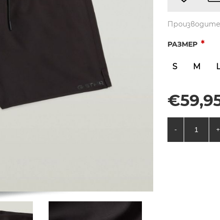
Производите
*
РАЗМЕР
S
M
€59,95
-
+