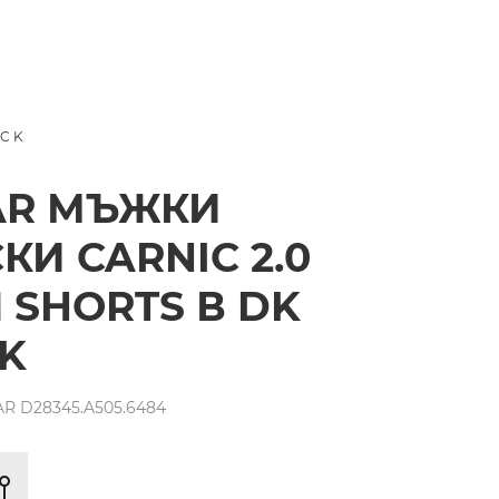
ACK
AR МЪЖКИ
КИ CARNIC 2.0
 SHORTS В DK
K
R D28345.A505.6484