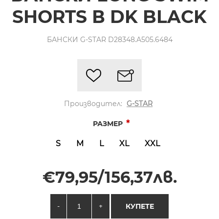
SHORTS В DK BLACK
БАНСКИ G-STAR D28348.A505.6484
Производител:
G-STAR
*
РАЗМЕР
S
M
L
XL
XXL
€79,95/156,37лв.
-
+
КУПЕТЕ