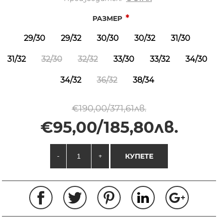
*
РАЗМЕР
29/30
29/32
30/30
30/32
31/30
31/32
32/30
32/32
33/30
33/32
34/30
34/32
36/32
38/34
€190,00/371,61лв.
€95,00/185,80лв.
-
+
КУПЕТЕ