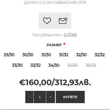
ДЕНИМ G-STAR D28848.D499.J079
Производител:
G-STAR
*
РАЗМЕР
29/30
30/30
31/30
31/32
32/30
32/32
33/30
33/32
34/30
34/32
36/32
€160,00/312,93лв.
-
+
КУПЕТЕ