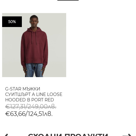
50%
G-STAR МЪЖКИ
СУИТШЪРТ A LINE LOOSE
HOODED В PORT RED
€127,31/249,00лв.
€63,66/124,51лв.