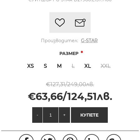
Производител:
G-STAR
*
РАЗМЕР
XS
S
M
L
XL
XXL
€127,31/249,00лв.
€63,66/124,51лв.
-
+
КУПЕТЕ