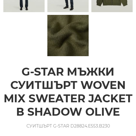
G-STAR МЪЖКИ
СУИТШЪРТ WOVEN
MIX SWEATER JACKET
В SHADOW OLIVE
СУИТШЪРТ G-STAR D28824.E553.B230