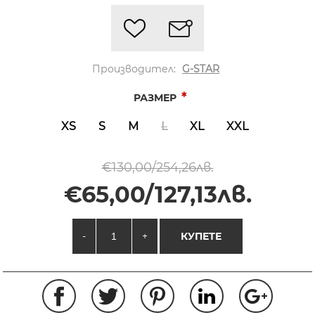
Производител:
G-STAR
*
РАЗМЕР
XS
S
M
L
XL
XXL
€130,00/254,26лв.
€65,00/127,13лв.
-
+
КУПЕТЕ