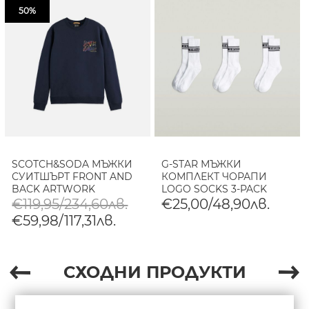
50%
SCOTCH&SODA МЪЖКИ
G-STAR МЪЖКИ
СУИТШЪРТ FRONT AND
КОМПЛЕКТ ЧОРАПИ
BACK ARTWORK
LOGO SOCKS 3-PACK
REGULAR-FIT В
BRIGHT WHITE
€119,95/234,60лв.
€25,00/48,90лв.
ТЪМНОСИНЬО
€59,98/117,31лв.
СХОДНИ ПРОДУКТИ