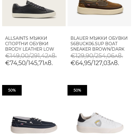
ALLSAINTS МЪЖКИ
BLAUER МЪЖКИ ОБУВКИ
СПОРТНИ ОБУВКИ
S6BUCK06.SUP BOAT
BRODY LEATHER LOW
SNEAKER BROWN/DARK
TOP В ЧЕРНО
BROWN
€149,00/291,42лв.
€129,90/254,06лв.
€74,50/145,71лв.
€64,95/127,03лв.
50%
50%