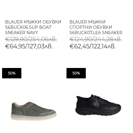
BLAUER МЪЖКИ ОБУВКИ
BLAUER МЪЖКИ
S6BUCK06.SUP BOAT
СПОРТНИ ОБУВКИ
SNEAKER NAVY
S6BUCK07.LEA SNEAKER
WHITE/BLACK
€129,90/254,06лв.
€124,90/244,28лв.
€64,95/127,03лв.
€62,45/122,14лв.
50%
50%