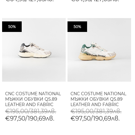
50%
50%
CNC COSTUME NATIONAL
CNC COSTUME NATIONAL
МЪЖКИ ОБУВКИ QS.89
МЪЖКИ ОБУВКИ QS.89
LEATHER AND FABRIC
LEATHER AND FABRIC
SNEAKERS WITH USED
SNEAKERS WITH GRAPHIC
€195,00/381,39лв.
€195,00/381,39лв.
EFFECT - БЯЛО/ ЧЕРНО
PRINT AND USED EFFE
€97,50/190,69лв.
€97,50/190,69лв.