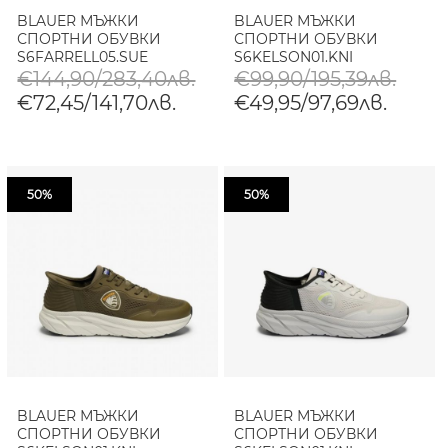
BLAUER МЪЖКИ
BLAUER МЪЖКИ
СПОРТНИ ОБУВКИ
СПОРТНИ ОБУВКИ
S6FARRELL05.SUE
S6KELSON01.KNI
SNEAKER GREEN
SNEAKER BLACK
€144,90/283,40лв.
€99,90/195,39лв.
€72,45/141,70лв.
€49,95/97,69лв.
50%
50%
BLAUER МЪЖКИ
BLAUER МЪЖКИ
СПОРТНИ ОБУВКИ
СПОРТНИ ОБУВКИ