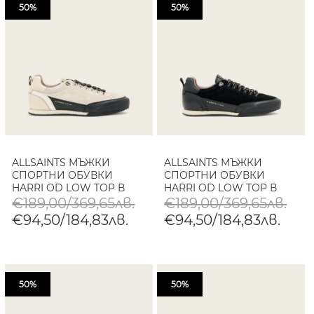
50%
50%
ALLSAINTS МЪЖКИ
ALLSAINTS МЪЖКИ
СПОРТНИ ОБУВКИ
СПОРТНИ ОБУВКИ
HARRI OD LOW TOP В
HARRI OD LOW TOP В
БЯЛО/ЧЕРНО
ЧЕРНО
€189,00/369,65лв.
€189,00/369,65лв.
€94,50/184,83лв.
€94,50/184,83лв.
50%
50%