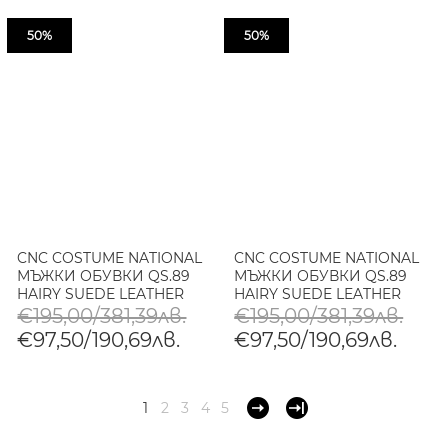
50%
50%
CNC COSTUME NATIONAL
CNC COSTUME NATIONAL
МЪЖКИ ОБУВКИ QS.89
МЪЖКИ ОБУВКИ QS.89
HAIRY SUEDE LEATHER
HAIRY SUEDE LEATHER
SNEAKERS WITH GRAPHIC
SNEAKERS WITH GRAPHIC
€195,00/381,39лв.
€195,00/381,39лв.
PRINT - ЧЕРНО/БЯЛО
PRINT - AVENA
€97,50/190,69лв.
€97,50/190,69лв.
1
2
3
4
5