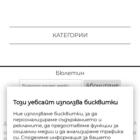
КАТЕГОРИИ
Бюлетин
Абониране
Този уебсайт използва бисквитки
Ние използваме бисквитки, за да
персонализираме съдържанието и
ЗА НАС
ДОСТАВКА
МОЯТ ПРОФИЛ
рекламите, да предоставяме функции за
социални медии и да анализираме трафика
ОБЩИ УСЛОВИЯ
НАЧИНИ НА
ПОРЪЧКИ
си. Споделяме информация за вашето
ПЛАЩАНЕ