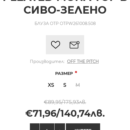
СИВО-ЗЕЛЕНО
БЛУЗА OTP OTPW261008.508
Производител:
OFF THE PITCH
*
РАЗМЕР
XS
S
M
€89,95/175,93лв.
€71,96/140,74лв.