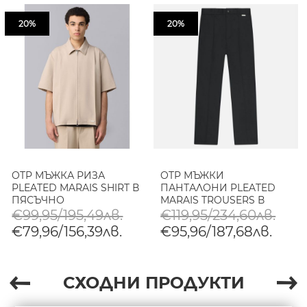
20%
20%
OTP МЪЖКА РИЗА
OTP МЪЖКИ
PLEATED MARAIS SHIRT В
ПАНТАЛОНИ PLEATED
ПЯСЪЧНО
MARAIS TROUSERS В
ЧЕРНО
€99,95/195,49лв.
€119,95/234,60лв.
€79,96/156,39лв.
€95,96/187,68лв.
СХОДНИ ПРОДУКТИ