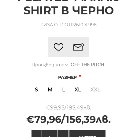
SHIRT В ЧЕРНО
РИЗА OTP OTP261014.998
Производител:
OFF THE PITCH
*
РАЗМЕР
S
M
L
XL
XXL
€99,95/195,49лв.
€79,96/156,39лв.