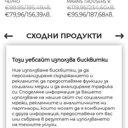
ЧЕРНО
MARAIS TROUSERS В
ПЯСЪЧНО
€99,95/195,49лв.
€119,95/234,60лв.
€79,96/156,39лв.
€95,96/187,68лв.
СХОДНИ ПРОДУКТИ
Този уебсайт използва бисквитки
Ние използваме бисквитки, за да
персонализираме съдържанието и
рекламите, да предоставяме функции за
социални медии и да анализираме трафика
си. Споделяме информация за вашето
използване на нашия сайт със социалните
мрежи, рекламните и аналитичните ни
партньори, които могат да я комбинират
с друга информация, предоставена от вас
или събрана в резултат на използването
на техните услуги.