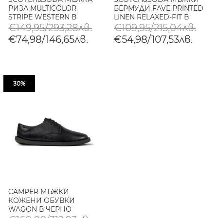
РИЗА MULTICOLOR
БЕРМУДИ FAVE PRINTED
STRIPE WESTERN В
LINEN RELAXED-FIT В
КОМБИНАЦИЯ
СИНЬО
€149,95/293,28лв.
€109,95/215,04лв.
€74,98/146,65лв.
€54,98/107,53лв.
30%
CAMPER МЪЖКИ
КОЖЕНИ ОБУВКИ
WAGON В ЧЕРНО