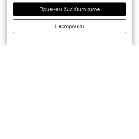
Приемам бисквитките
Настройки
SCOTCH&SODA МЪЖКА РИЗА CORE POPLIN SOLID В
ЧЕРНО
€79,95/156,37лв.
Бюлетин
Абониране