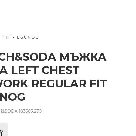
FIT - EGGNOG
TCH&SODA МЪЖКА
А LEFT CHEST
ORK REGULAR FIT
GNOG
&SODA 183583.270