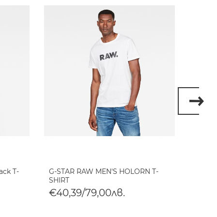
ack T-
G-STAR RAW MEN'S HOLORN T-
G-STA
SHIRT
SHIRT
€40,39/79,00лв.
€40,