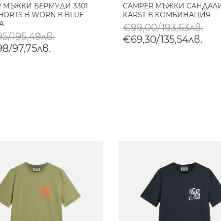
R МЪЖКИ БЕРМУДИ 3301
CAMPER МЪЖКИ САНДАЛ
SHORTS В WORN В BLUE
KARST В КОМБИНАЦИЯ
A
€99,00/193,63лв.
5/195,49лв.
€69,30/135,54лв.
98/97,75лв.