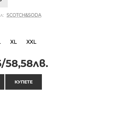
л:
SCOTCH&SODA
L
XL
XXL
/58,58лв.
КУПЕТЕ