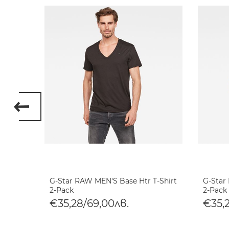
 8 T-
G-Star RAW MEN'S Base Htr T-Shirt
G-Star
2-Pack
2-Pack
€35,28/69,00лв.
€35,