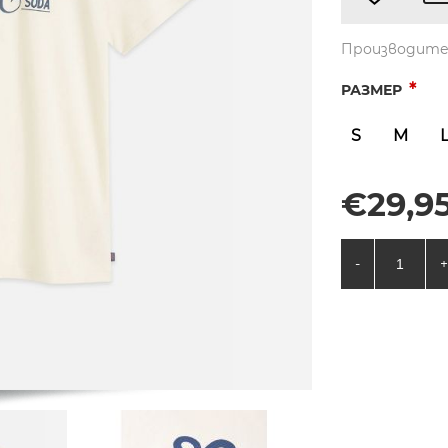
Производите
*
РАЗМЕР
S
M
€29,95
-
+