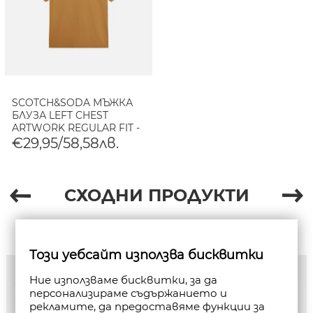
SCOTCH&SODA МЪЖКА
БЛУЗА LEFT CHEST
ARTWORK REGULAR FIT -
DIJON
€29,95/58,58лв.
СХОДНИ ПРОДУКТИ
Този уебсайт използва бисквитки
Ние използваме бисквитки, за да
персонализираме съдържанието и
рекламите, да предоставяме функции за