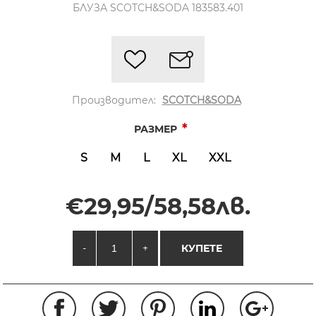
БЛУЗА SCOTCH&SODA 183583.401
Производител:
SCOTCH&SODA
*
РАЗМЕР
S
M
L
XL
XXL
€29,95/58,58лв.
-
+
КУПЕТЕ