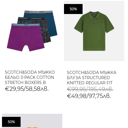
50%
SCOTCH&SODA МЪЖКО
SCOTCH&SODA МЪЖКА
БЕЛЬО 3-PACK COTTON
БЛУЗА STRUCTURED
STRETCH BOXERS В
KNITTED REGULAR FIT
СИНЬО-ЗЕЛЕНО
POLO В ЗЕЛЕНО
€29,95/58,58лв.
€99,95/195,49лв.
€49,98/97,75лв.
50%