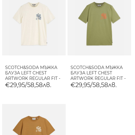
SCOTCH&SODA МЪЖКА
SCOTCH&SODA МЪЖКА
БЛУЗА LEFT CHEST
БЛУЗА LEFT CHEST
ARTWORK REGULAR FIT -
ARTWORK REGULAR FIT -
EGGNOG
OIL GREEN
€29,95/58,58лв.
€29,95/58,58лв.