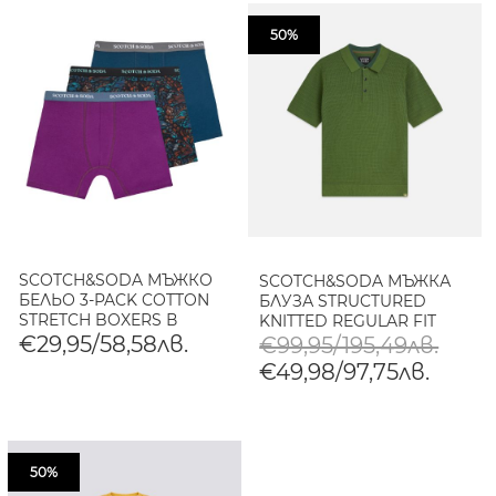
50%
SCOTCH&SODA МЪЖКО
SCOTCH&SODA МЪЖКА
БЕЛЬО 3-PACK COTTON
БЛУЗА STRUCTURED
STRETCH BOXERS В
KNITTED REGULAR FIT
СИНЬО-ЗЕЛЕНО
POLO В ЗЕЛЕНО
€29,95/58,58лв.
€99,95/195,49лв.
€49,98/97,75лв.
50%