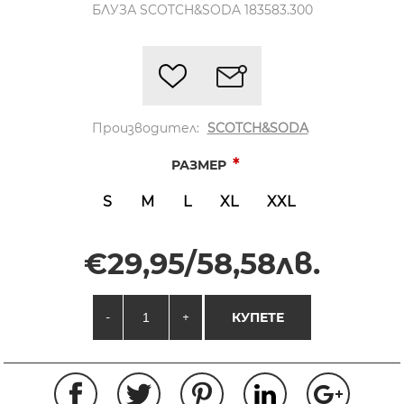
БЛУЗА SCOTCH&SODA 183583.300
Производител:
SCOTCH&SODA
*
РАЗМЕР
S
M
L
XL
XXL
€29,95/58,58лв.
-
+
КУПЕТЕ