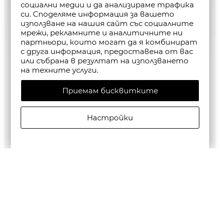
социални медии и да анализираме трафика
си. Споделяме информация за вашето
използване на нашия сайт със социалните
мрежи, рекламните и аналитичните ни
партньори, които могат да я комбинират
с друга информация, предоставена от вас
или събрана в резултат на използването
на техните услуги.
Приемам бисквитките
Настройки
G-Star RAW MEN'S Base Htr T-Shirt 2-Pack
€35,28/69,00лв.