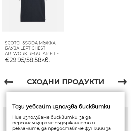
SCOTCH&SODA МЪЖКА
БЛУЗА LEFT CHEST
ARTWORK REGULAR FIT -
SKY CAPTAIN
€29,95/58,58лв.
СХОДНИ ПРОДУКТИ
Този уебсайт използва бисквитки
Ние използваме бисквитки, за да
персонализираме съдържанието и
рекламите, да предоставяме функции за