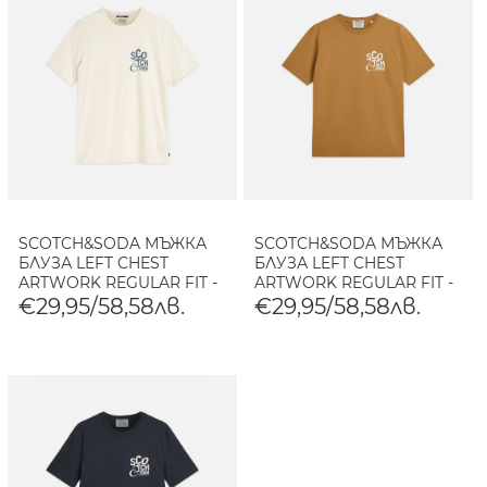
SCOTCH&SODA МЪЖКА
SCOTCH&SODA МЪЖКА
БЛУЗА LEFT CHEST
БЛУЗА LEFT CHEST
ARTWORK REGULAR FIT -
ARTWORK REGULAR FIT -
EGGNOG
DIJON
€29,95/58,58лв.
€29,95/58,58лв.