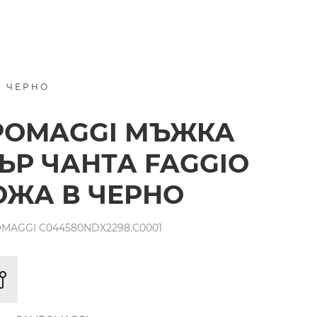
В ЧЕРНО
POMAGGI МЪЖКА
Р ЧАНТА FAGGIO
ОЖА В ЧЕРНО
MAGGI C044580NDX2298.C0001