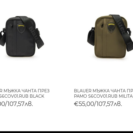
R МЪЖКА ЧАНТА ПРЕЗ
BLAUER МЪЖКА ЧАНТА П
S6COV01.RUB BLACK
РАМО S6COV01.RUB MILIT
0/107,57лв.
€55,00/107,57лв.