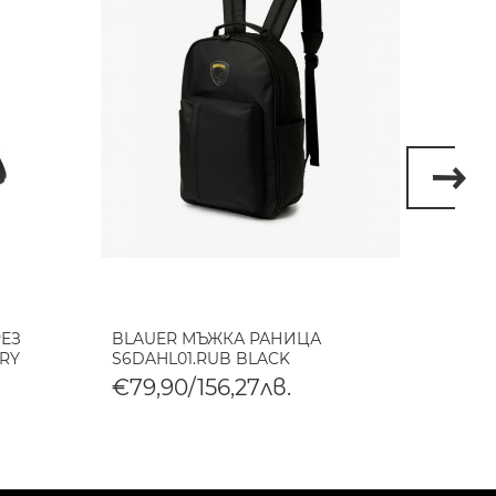
РЕЗ
BLAUER МЪЖКА РАНИЦА
BLAU
ARY
S6DAHL01.RUB BLACK
S6DAH
€79,90/156,27лв.
€79,