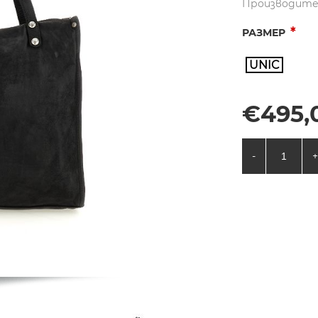
Производите
*
РАЗМЕР
UNIC
€495,0
-
+