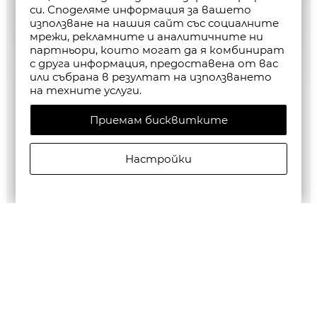
си. Споделяме информация за вашето
използване на нашия сайт със социалните
мрежи, рекламните и аналитичните ни
партньори, които могат да я комбинират
с друга информация, предоставена от вас
или събрана в резултат на използването
на техните услуги.
Приемам бисквитките
Настройки
G-STAR RAW WOMEN'S LASH FEM LOOSE T-SHIRT
€35,28/69,00лв.