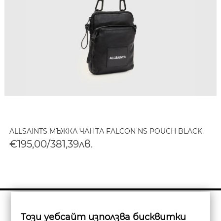
ALLSAINTS МЪЖКА ЧАНТА FALCON NS POUCH BLACK
€195,00/381,39лв.
Бюлетин
Този уебсайт използва бисквитки
Абониране