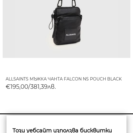
ALLSAINTS МЪЖКА ЧАНТА FALCON NS POUCH BLACK
€195,00/381,39лв.
Бюлетин
Този уебсайт използва бисквитки
Абониране