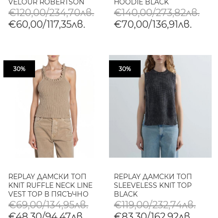
VELOUR ROBERTSON
HOODIE BLACK
GOLD HOODIE JAVA
€120,00/234,70лв.
€140,00/273,82лв.
€60,00/117,35лв.
€70,00/136,91лв.
30%
30%
REPLAY ДАМСКИ ТОП
REPLAY ДАМСКИ ТОП
KNIT RUFFLE NECK LINE
SLEEVELESS KNIT TOP
VEST TOP В ПЯСЪЧНО
BLACK
€69,00/134,95лв.
€119,00/232,74лв.
€48,30/94,47лв.
€83,30/162,92лв.