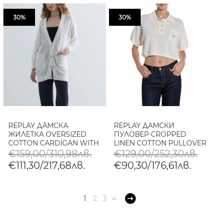
30%
30%
REPLAY ДАМСКА
REPLAY ДАМСКИ
ЖИЛЕТКА OVERSIZED
ПУЛОВЕР CROPPED
COTTON CARDIGAN WITH
LINEN COTTON PULLOVER
POCKETS В МАСЛЕНО
WITH POLO COLLAR В
€159,00/310,98лв.
€129,00/252,30лв.
БЯЛО
€111,30/217,68лв.
€90,30/176,61лв.
1
2
3
4