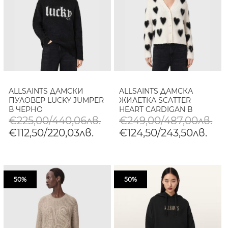
ALLSAINTS ДАМСКИ
ALLSAINTS ДАМСКА
ПУЛОВЕР LUCKY JUMPER
ЖИЛЕТКА SCATTER
В ЧЕРНО
HEART CARDIGAN В
БЯЛО/ЧЕРНО
€225,00/440,06лв.
€249,00/487,00лв.
€112,50/220,03лв.
€124,50/243,50лв.
50%
50%