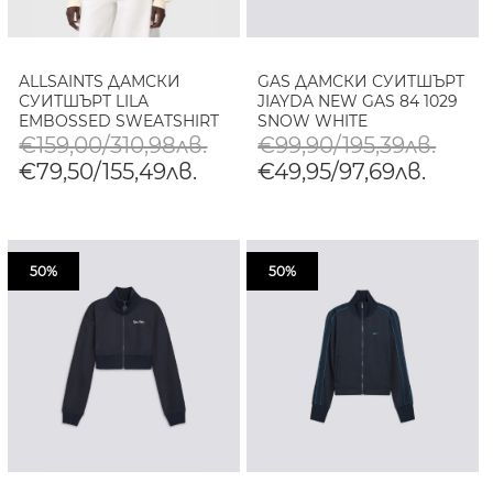
ALLSAINTS ДАМСКИ
GAS ДАМСКИ СУИТШЪРТ
СУИТШЪРТ LILA
JIAYDA NEW GAS 84 1029
EMBOSSED SWEATSHIRT
SNOW WHITE
В БЯЛО
€159,00/310,98лв.
€99,90/195,39лв.
€79,50/155,49лв.
€49,95/97,69лв.
50%
50%