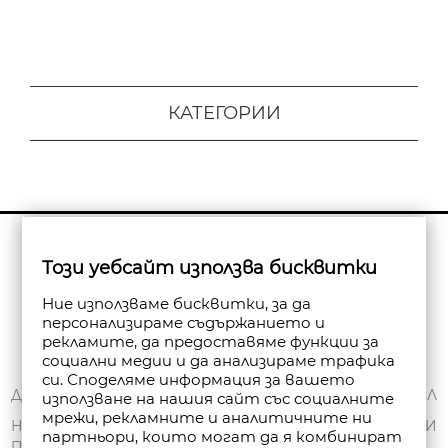
КАТЕГОРИИ
Бюлетин
Този уебсайт използва бисквитки
Абониране
Ние използваме бисквитки, за да
персонализираме съдържанието и
рекламите, да предоставяме функции за
социални медии и да анализираме трафика
си. Споделяме информация за вашето
ЗА НАС
ДОСТАВКА
МОЯТ ПРОФИЛ
използване на нашия сайт със социалните
мрежи, рекламните и аналитичните ни
ОБЩИ УСЛОВИЯ
НАЧИНИ НА
ПОРЪЧКИ
партньори, които могат да я комбинират
ПЛАЩАНЕ