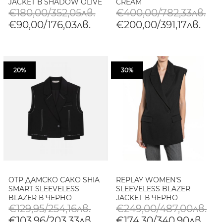
JACKET В SHADOW OLIVE
CREAM
GD
€180,00/352,05лв.
€400,00/782,33лв.
€90,00/176,03лв.
€200,00/391,17лв.
20%
30%
OTP ДАМСКО САКО SHIA
REPLAY WOMEN'S
SMART SLEEVELESS
SLEEVELESS BLAZER
BLAZER В ЧЕРНО
JACKET В ЧЕРНО
€129,95/254,16лв.
€249,00/487,00лв.
€103,96/203,33лв.
€174,30/340,90лв.