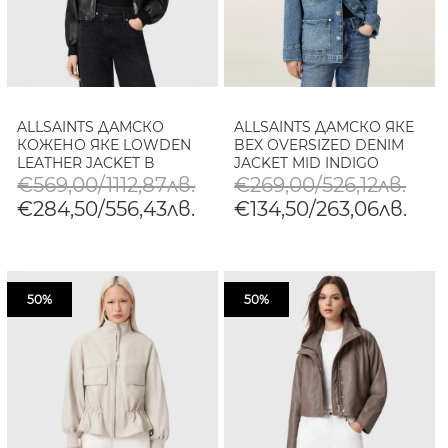
ALLSAINTS ДАМСКО
ALLSAINTS ДАМСКО ЯКЕ
КОЖЕНО ЯКЕ LOWDEN
BEX OVERSIZED DENIM
LEATHER JACKET В
JACKET MID INDIGO
ЧЕРНО
€569,00/1112,87лв.
€269,00/526,12лв.
€284,50/556,43лв.
€134,50/263,06лв.
50%
50%