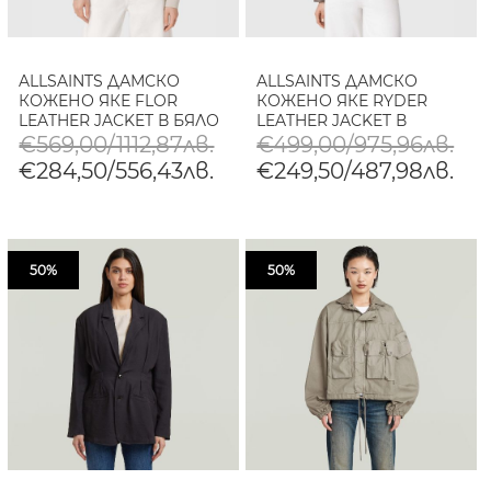
ALLSAINTS ДАМСКО
ALLSAINTS ДАМСКО
КОЖЕНО ЯКЕ FLOR
КОЖЕНО ЯКЕ RYDER
LEATHER JACKET В БЯЛО
LEATHER JACKET В
КАФЯВО
€569,00/1112,87лв.
€499,00/975,96лв.
€284,50/556,43лв.
€249,50/487,98лв.
50%
50%