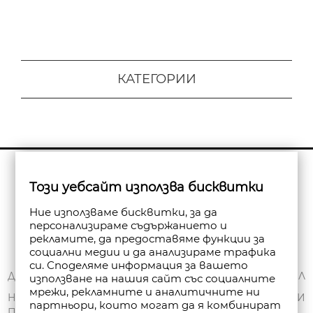
КАТЕГОРИИ
Бюлетин
Този уебсайт използва бисквитки
Абониране
Ние използваме бисквитки, за да
персонализираме съдържанието и
рекламите, да предоставяме функции за
социални медии и да анализираме трафика
си. Споделяме информация за вашето
ЗА НАС
ДОСТАВКА
МОЯТ ПРОФИЛ
използване на нашия сайт със социалните
мрежи, рекламните и аналитичните ни
ОБЩИ УСЛОВИЯ
НАЧИНИ НА
ПОРЪЧКИ
партньори, които могат да я комбинират
ПЛАЩАНЕ