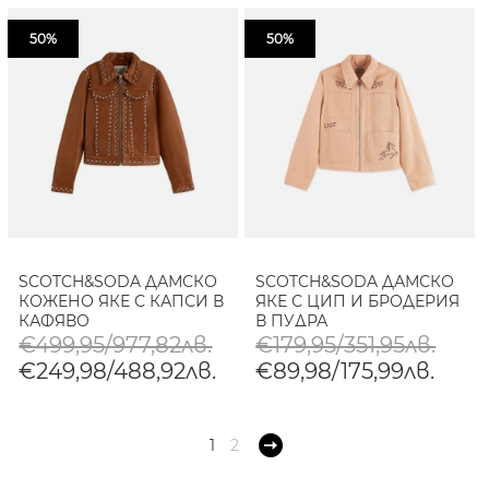
50%
50%
SCOTCH&SODA ДАМСКО
SCOTCH&SODA ДАМСКО
КОЖЕНО ЯКЕ С КАПСИ В
ЯКЕ С ЦИП И БРОДЕРИЯ
КАФЯВО
В ПУДРА
€499,95/977,82лв.
€179,95/351,95лв.
€249,98/488,92лв.
€89,98/175,99лв.
1
2