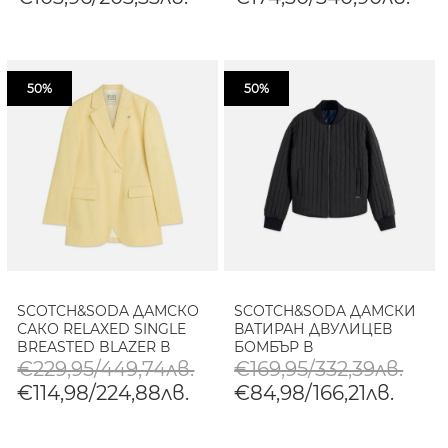
50%
50%
SCOTCH&SODA ДАМСКО
SCOTCH&SODA ДАМСКИ
САКО RELAXED SINGLE
ВАТИРАН ДВУЛИЦЕВ
BREASTED BLAZER В
БОМБЪР В
ЖЪЛТО
КОМБИНАЦИЯ
€229,95/449,74лв.
€169,95/332,39лв.
€114,98/224,88лв.
€84,98/166,21лв.