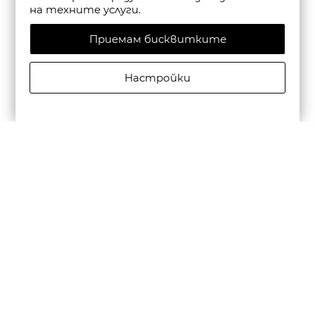
на техните услуги.
Приемам бисквитките
Настройки
SCOTCH&SODA MEN'S CORE - UNCONSTRUCTED PEAK
LAPEL COOL-WOOL BLAZER IN BLACK
€240,31/470,01лв.
Бюлетин