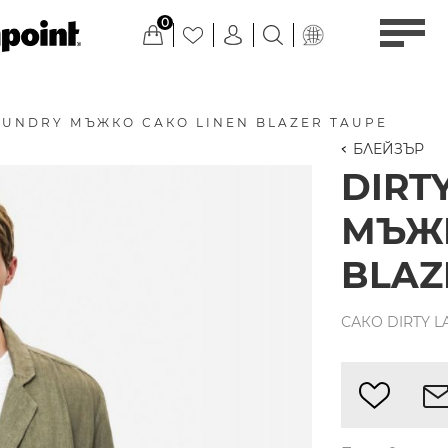
0
AUNDRY МЪЖКО САКО LINEN BLAZER TAUPE
БЛЕЙЗЪР
DIRT
МЪЖК
BLAZ
САКО DIRTY L