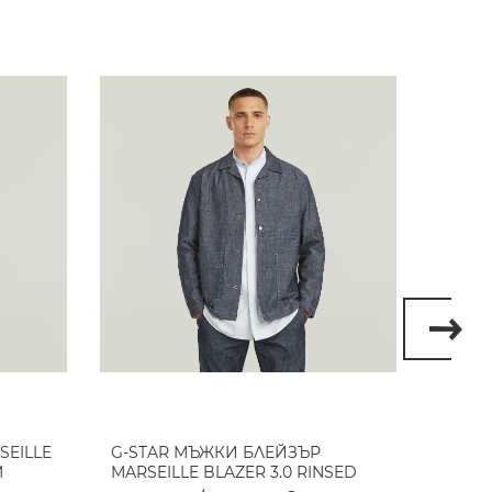
SEILLE
G-STAR МЪЖКИ БЛЕЙЗЪР
G-ST
M
MARSEILLE BLAZER 3.0 RINSED
SUMME