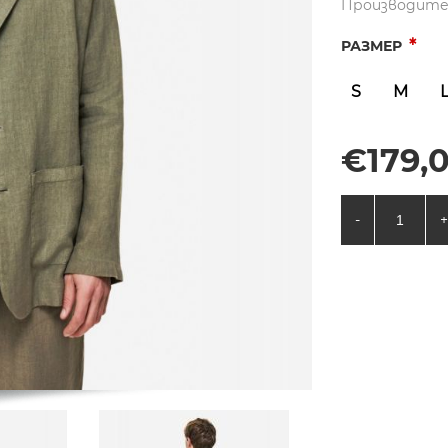
Производите
*
РАЗМЕР
S
M
€179,0
-
+