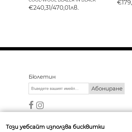
Y
COOL-WOOL BLAZER IN BLACK
€179
€240,31/470,01лв.
Бюлетин
Абониране
Този уебсайт използва бисквитки